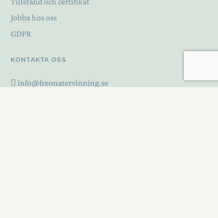
Tillstånd och certifikat
Jobba hos oss
GDPR
KONTAKTA OSS
info@freonatervinning.se
Växel 08-471 73 90
Hitta till oss
Följ oss på LinkedIn
© SVENSK FREONÅTERVINNING. ALL RIGHTS RESERVED.