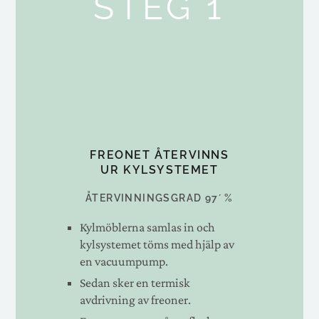
STEG 1
FREONET ÅTERVINNS
UR KYLSYSTEMET
ÅTERVINNINGSGRAD 97´ %
Kylmöblerna samlas in och
kylsystemet töms med hjälp av
en vacuumpump.
Sedan sker en termisk
avdrivning av freoner.